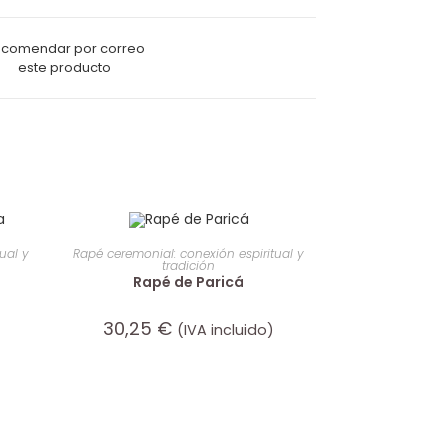
comendar por correo
este producto
AÑADIR AL CARRITO
ual y
Rapé ceremonial: conexión espiritual y
tradición
Rapé de Paricá
30,25
€
(IVA incluido)