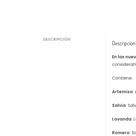
DESCRIPCIÓN
Descripción
En las nue
consideram
Contiene:
Artemisa
:
Salvia
: Sal
Lavanda
: 
Romero
: S