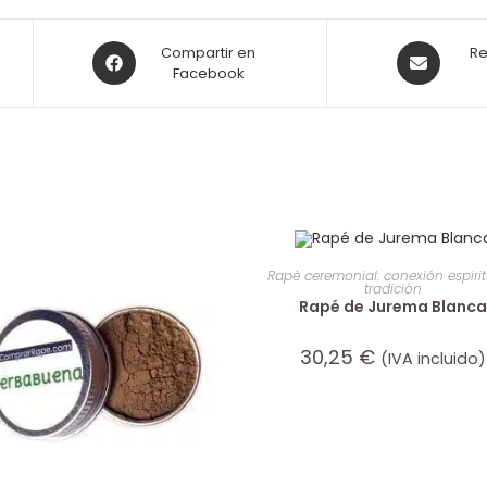
Compartir en
Re
Facebook
AÑADIR AL CARRITO
Rapé ceremonial: conexión espirit
tradición
Rapé de Jurema Blanca
30,25
€
(IVA incluido)