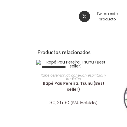
Twitea este
producto
Productos relacionados
AGOTADO
LEER MÁS
Rapé ceremonial: conexión espiritual y
tradición
Rapé Pau Pereira. Tsunu (Best
seller)
30,25
€
(IVA incluido)