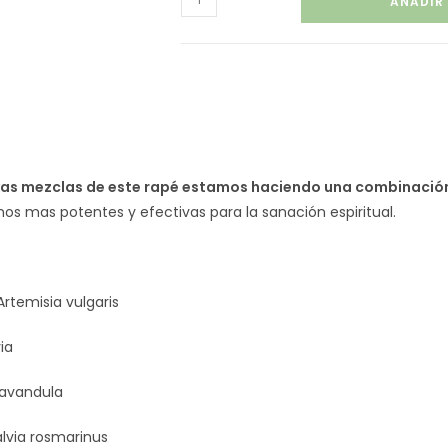
AÑADIR
vas mezclas de este rapé estamos haciendo una combinación 
os mas potentes y efectivas para la sanación espiritual.
 Artemisia vulgaris
via
Lavandula
alvia rosmarinus