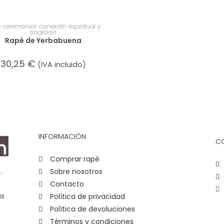
AÑADIR AL CARRITO
 ceremonial: conexión espiritual y
tradición
Rapé de Yerbabuena
30,25
€
(IVA incluido)
INFORMACIÓN
C
Comprar rapé
.
Sobre nosotros
Contacto
as
Política de privacidad
Política de devoluciones
Términos y condiciones