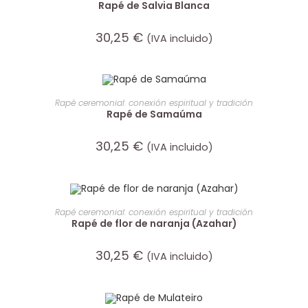
Rapé de Salvia Blanca
30,25
€
(IVA incluido)
AÑADIR AL CARRITO
Rapé ceremonial: conexión espiritual y tradición
Rapé de Samaúma
30,25
€
(IVA incluido)
AÑADIR AL CARRITO
Rapé ceremonial: conexión espiritual y tradición
Rapé de flor de naranja (Azahar)
30,25
€
(IVA incluido)