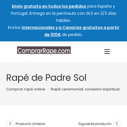
Envío gratuito en todos los pedidos
para España y
Portugal. Entrega en la península con GLS en 2/3 días
hábiles.
Envíos
internacionales y a Canarias gratuitos a partir
de 100€
de pedido.
Rapé de Padre Sol
Comprar rapé online
>
Rapé ceremonial: conexión espiritual y tr
Producto anterior
Siguiente producto