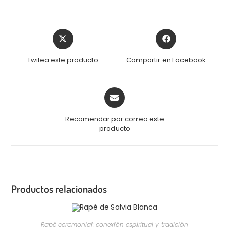
Twitea este producto
Compartir en Facebook
Recomendar por correo este
producto
Productos relacionados
AÑADIR AL CARRITO
Rapé ceremonial: conexión espiritual y tradición