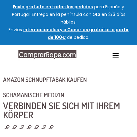
Envío gratuito en todos los pedidos
para España y
Portugal. Entrega en la península con GLS en 2/3 días
hábiles.
Envíos
internacionales y a Canarias gratuitos a partir
de 100€
de pedido.
AMAZON SCHNUPFTABAK KAUFEN
SCHAMANISCHE MEDIZIN
VERBINDEN SIE SICH MIT IHREM
KÖRPER