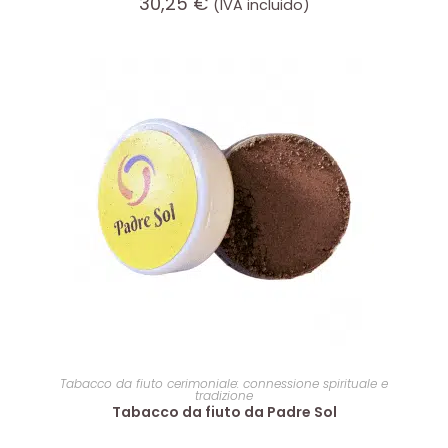
30,25
€
(IVA incluido)
AGGIUNGI AL CARRELLO
Tabacco da fiuto cerimoniale: connessione spirituale e
tradizione
Tabacco da fiuto da Padre Sol