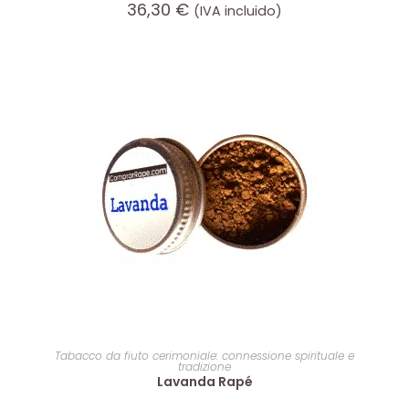
36,30
€
(IVA incluido)
AGGIUNGI AL CARRELLO
Tabacco da fiuto cerimoniale: connessione spirituale e
tradizione
Lavanda Rapé