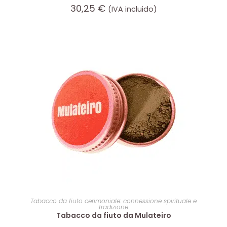
30,25
€
(IVA incluido)
AGGIUNGI AL CARRELLO
Tabacco da fiuto cerimoniale: connessione spirituale e
tradizione
Tabacco da fiuto da Mulateiro