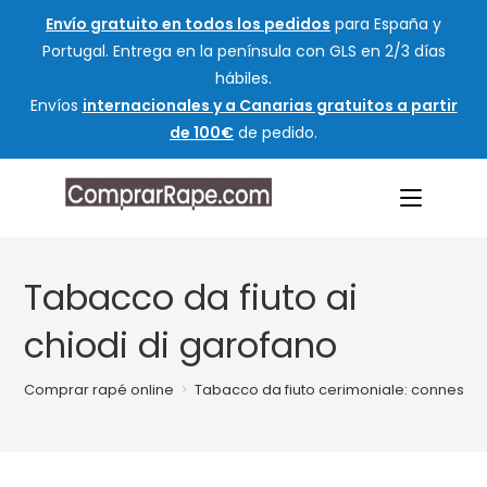
Envío gratuito en todos los pedidos
para España y
Portugal. Entrega en la península con GLS en 2/3 días
hábiles.
Envíos
internacionales y a Canarias gratuitos a partir
de 100€
de pedido.
Tabacco da fiuto ai
chiodi di garofano
Comprar rapé online
>
Tabacco da fiuto cerimoniale: connession