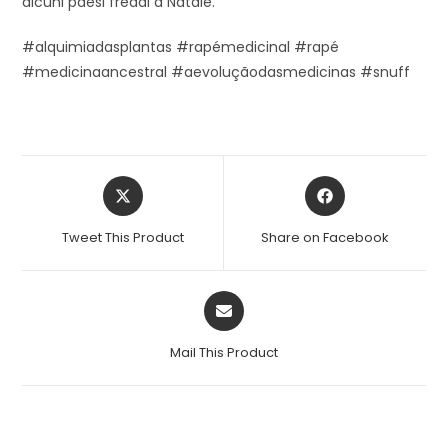
alcuni paesi freddi a Natale.
#alquimiadasplantas #rapémedicinal #rapé
#medicinaancestral #aevoluçãodasmedicinas #snuff
Tweet This Product
Share on Facebook
Mail This Product