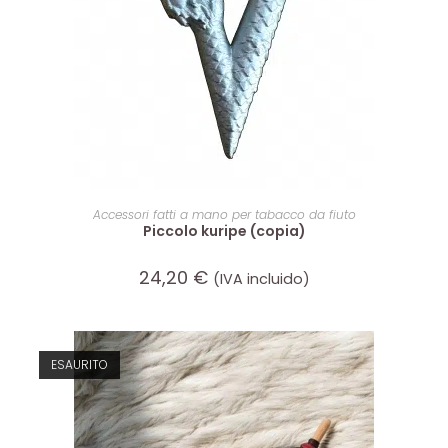
LEGGI TUTTO
Accessori fatti a mano per tabacco da fiuto
Piccolo kuripe (copia)
24,20
€
(IVA incluido)
ESAURITO