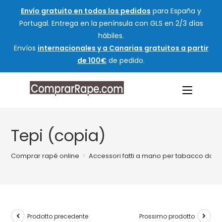
Envío gratuito en todos los pedidos
para España y
Portugal. Entrega en la península con GLS en 2/3 días
hábiles.
Envíos
internacionales y a Canarias gratuitos a partir
de 100€
de pedido.
Tepi (copia)
Comprar rapé online
>
Accessori fatti a mano per tabacco da fi
Prodotto precedente
Prossimo prodotto