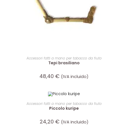
LEGGI TUTTO
Accessori fatti a mano per tabacco da fiuto
Tepi brasiliano
48,40
€
(IVA incluido)
AGGIUNGI AL CARRELLO
Accessori fatti a mano per tabacco da fiuto
Piccolo kuripe
24,20
€
(IVA incluido)