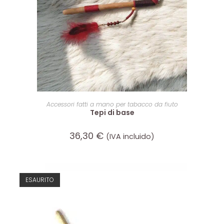
LEGGI TUTTO
Accessori fatti a mano per tabacco da fiuto
Tepi di base
36,30
€
(IVA incluido)
ESAURITO