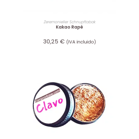
IN DEN WARENKORB
Zeremonieller Schnupftabak
Kakao Rapé
30,25
€
(IVA incluido)