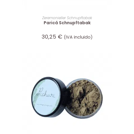
IN DEN WARENKORB
Zeremonieller Schnupftabak
Paricá Schnupftabak
30,25
€
(IVA incluido)