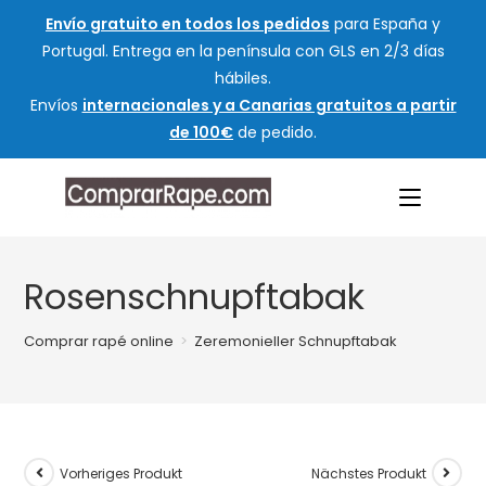
Envío gratuito en todos los pedidos
para España y
Portugal. Entrega en la península con GLS en 2/3 días
hábiles.
Envíos
internacionales y a Canarias gratuitos a partir
de 100€
de pedido.
Rosenschnupftabak
Comprar rapé online
>
Zeremonieller Schnupftabak
Vorheriges Produkt
Nächstes Produkt