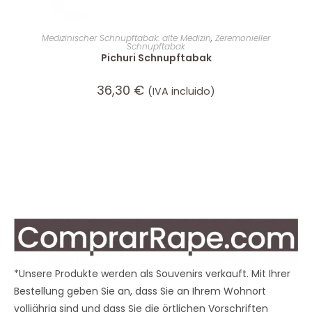
IN DEN WARENKORB
Medizinischer Schnupftabak: alte Medizin
,
Zeremonieller
Schnupftabak
Pichuri Schnupftabak
36,30
€
(IVA incluido)
*Unsere Produkte werden als Souvenirs verkauft. Mit Ihrer
Bestellung geben Sie an, dass Sie an Ihrem Wohnort
volljährig sind und dass Sie die örtlichen Vorschriften