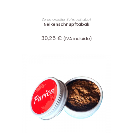
IN DEN WARENKORB
Zeremonieller Schnupftabak
Nelkenschnupftabak
30,25
€
(IVA incluido)