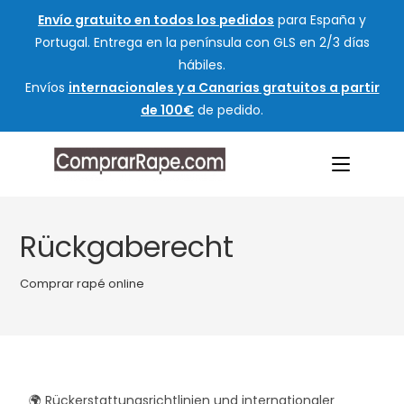
Envío gratuito en todos los pedidos
para España y
Portugal. Entrega en la península con GLS en 2/3 días
hábiles.
Envíos
internacionales y a Canarias gratuitos a partir
de 100€
de pedido.
Rückgaberecht
Comprar rapé online
🌍 Rückerstattungsrichtlinien und internationaler