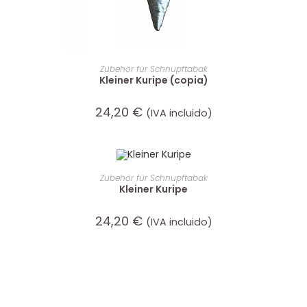
WEITERLESEN
Zubehör für Schnupftabak
Kleiner Kuripe (copia)
24,20
€
(IVA incluido)
IN DEN WARENKORB
Zubehör für Schnupftabak
Kleiner Kuripe
24,20
€
(IVA incluido)