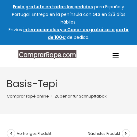
Envío gratuito en todos los pedidos
para España y
Portugal. Entrega en la península con GLS en 2/3 días
hábiles.
Envíos
internacionales y a Canarias gratuitos a partir
de 100€
de pedido.
Basis-Tepi
Comprar rapé online
>
Zubehör für Schnupftabak
Vorheriges Produkt
Nächstes Produkt