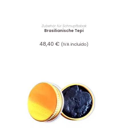
WEITERLESEN
Zubehör für Schnupftabak
Brasilianische Tepi
48,40
€
(IVA incluido)