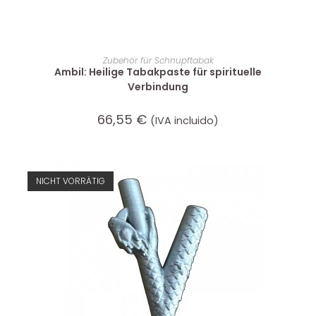
IN DEN WARENKORB
Zubehör für Schnupftabak
Ambil: Heilige Tabakpaste für spirituelle
Verbindung
66,55
€
(IVA incluido)
NICHT VORRÄTIG