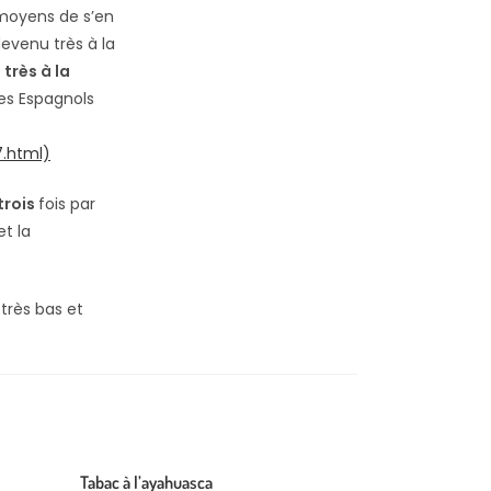
e moyens de s’en
devenu très à la
 très à la
des Espagnols
.html)
trois
fois par
et la
 très bas et
Tabac à l’ayahuasca