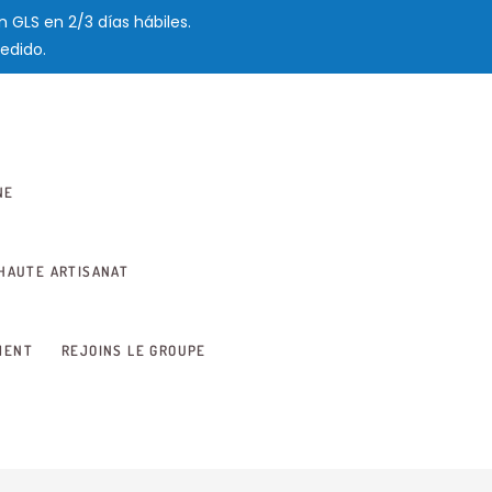
 GLS en 2/3 días hábiles.
edido.
NE
HAUTE ARTISANAT
MENT
REJOINS LE GROUPE