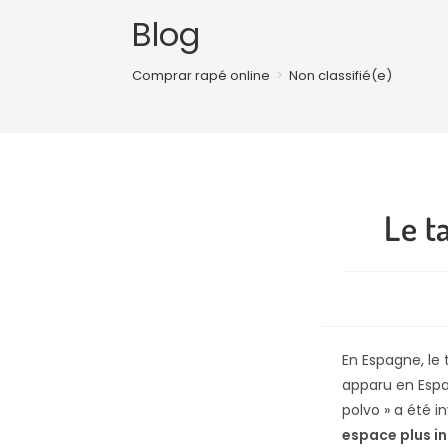
Blog
Comprar rapé online
>
Non classifié(e)
Le t
En Espagne, le 
apparu en Espag
polvo » a été i
espace plus i