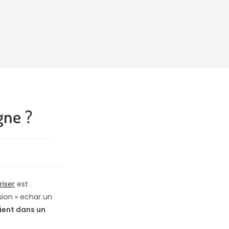
gne ?
riser
est
ssion « echar un
ient dans un