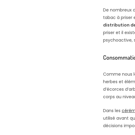
De nombreux do
tabac à priser 
distribution d
priser et il e
psychoactive, 
Consommation
Comme nous le 
herbes et éléme
d’écorces d’arb
corps au niveau
Dans les
cérém
utilisé avant q
décisions impo