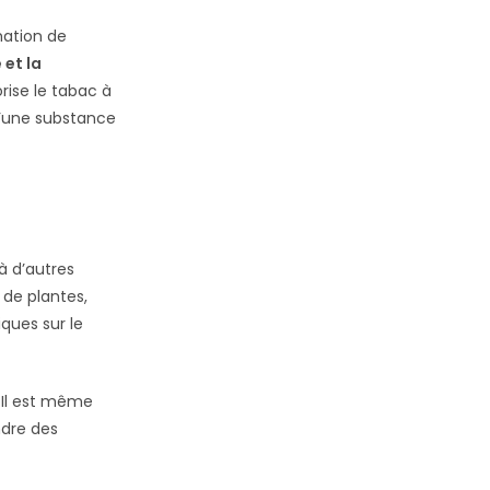
mation de
et la
orise le tabac à
d’une substance
à d’autres
 de plantes,
ques sur le
it. Il est même
ndre des