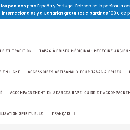
 los pedidos
para España y Portugal. Entrega en la península con
s
internacionales y a Canarias gratuitos a partir de 100€
de p
LE ET TRADITION
TABAC À PRISER MÉDICINAL: MÉDECINE ANCIEN
E EN LIGNE
ACCESSOIRES ARTISANAUX POUR TABAC À PRISER
TÉ
ACCOMPAGNEMENT EN SÉANCES RAPÉ: GUIDE ET ACCOMPAGNE
ILISATION SPIRITUELLE
FRANÇAIS