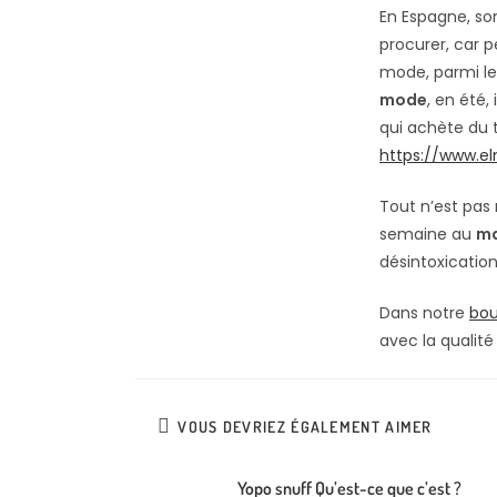
En Espagne, son
procurer, car p
mode, parmi le
mode
, en été
qui achète du t
https://www.e
Tout n’est pas r
semaine au
m
désintoxication
Dans notre
bou
avec la qualité
VOUS DEVRIEZ ÉGALEMENT AIMER
Yopo snuff Qu’est-ce que c’est ?