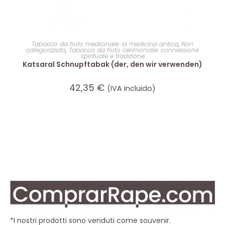
AGGIUNGI AL CARRELLO
Tabacco da fiuto medicinale: la medicina antica
,
Non
categorizzato
,
Tabacco da fiuto cerimoniale: connessione
spirituale e tradizione
Katsaral Schnupftabak (der, den wir verwenden)
42,35
€
(IVA incluido)
*I nostri prodotti sono venduti come souvenir.