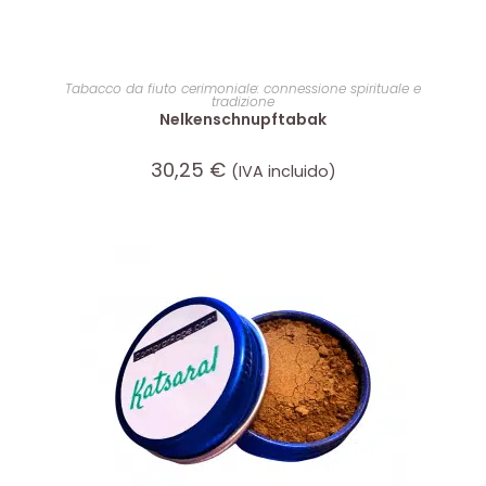
AGGIUNGI AL CARRELLO
Tabacco da fiuto cerimoniale: connessione spirituale e
tradizione
Nelkenschnupftabak
30,25
€
(IVA incluido)