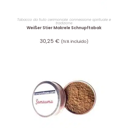
AGGIUNGI AL CARRELLO
Tabacco da fiuto cerimoniale: connessione spirituale e
tradizione
Weißer Stier Makrele Schnupftabak
30,25
€
(IVA incluido)