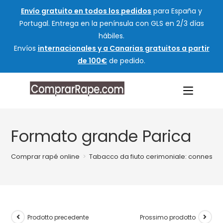
Envío gratuito en todos los pedidos
para España y
Portugal. Entrega en la península con GLS en 2/3 días
hábiles.
Envíos
internacionales y a Canarias gratuitos a partir
de 100€
de pedido.
Formato grande Parica
Comprar rapé online
>
Tabacco da fiuto cerimoniale: connession
Prodotto precedente
Prossimo prodotto