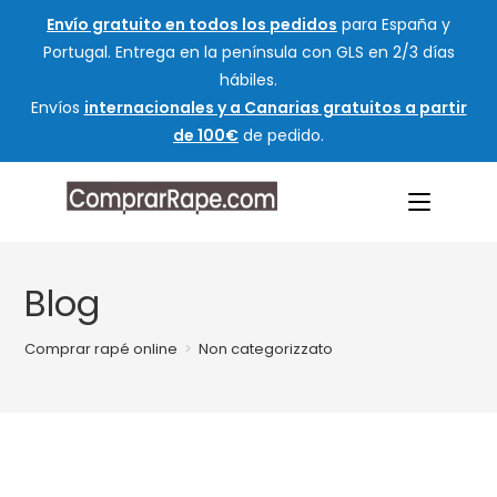
Envío gratuito en todos los pedidos
para España y
Portugal. Entrega en la península con GLS en 2/3 días
hábiles.
Envíos
internacionales y a Canarias gratuitos a partir
de 100€
de pedido.
Blog
Comprar rapé online
>
Non categorizzato