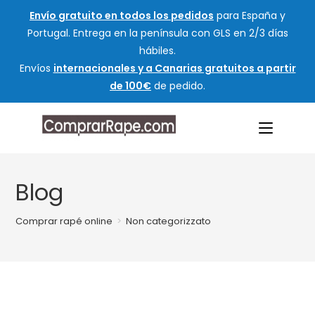
Envío gratuito en todos los pedidos
para España y
Portugal. Entrega en la península con GLS en 2/3 días
hábiles.
Envíos
internacionales y a Canarias gratuitos a partir
de 100€
de pedido.
Blog
Comprar rapé online
>
Non categorizzato