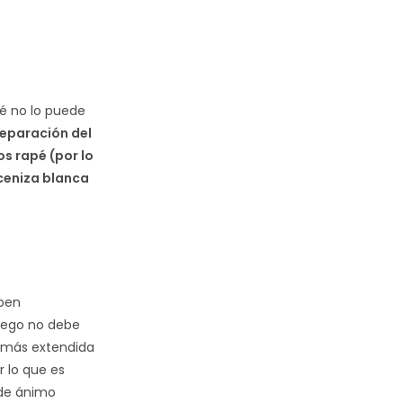
é no lo puede
eparación del
s rapé (por lo
 ceniza blanca
aben
uego no debe
 más extendida
r lo que es
 de ánimo