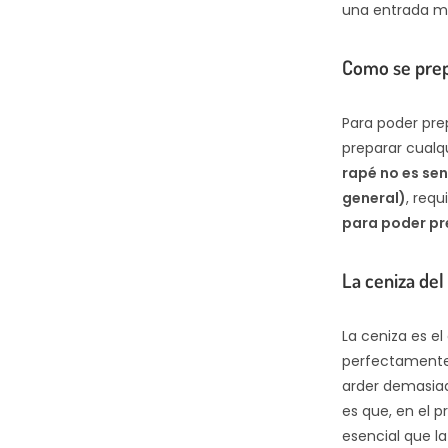
una entrada má
Como se prep
Para poder pre
preparar cualqu
rapé no es sen
general)
, req
para poder pr
La ceniza de
La ceniza es el
perfectamente 
arder demasia
es que, en el p
esencial que l