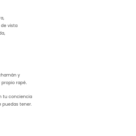
a,
 de vista
da,
u chamán y
 propio rapé
.
n tu conciencia
e puedas tener.