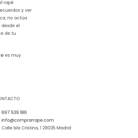
el rapé
ecuerdos y ver
ica, no actúa
 desde el
te de tu
co
es muy
ONTACTO
697 539 186
info@comprarrape.com
Calle Isla Cristina, 1 28035 Madrid