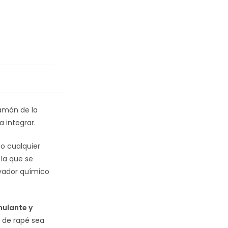
hamán de la
a integrar.
no cualquier
 la que se
ivador químico
mulante y
l de rapé sea