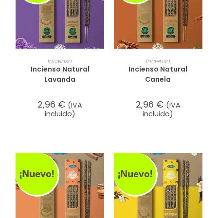
AÑADIR AL CARRITO
AÑADIR AL CARRITO
Incienso
Incienso
Incienso Natural
Incienso Natural
Lavanda
Canela
2,96
€
2,96
€
(IVA
(IVA
incluido)
incluido)
¡Nuevo!
¡Nuevo!