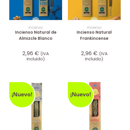
AÑADIR AL CARRITO
AÑADIR AL CARRITO
Incienso
Incienso
Incienso Natural de
Incienso Natural
Almizcle Blanco
Frankincense
2,96
€
2,96
€
(IVA
(IVA
incluido)
incluido)
¡Nuevo!
¡Nuevo!