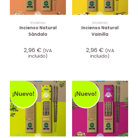
AÑADIR AL CARRITO
AÑADIR AL CARRITO
Incienso
Incienso
Incienso Natural
Incienso Natural
Sándalo
Vainilla
2,96
€
2,96
€
(IVA
(IVA
incluido)
incluido)
¡Nuevo!
¡Nuevo!