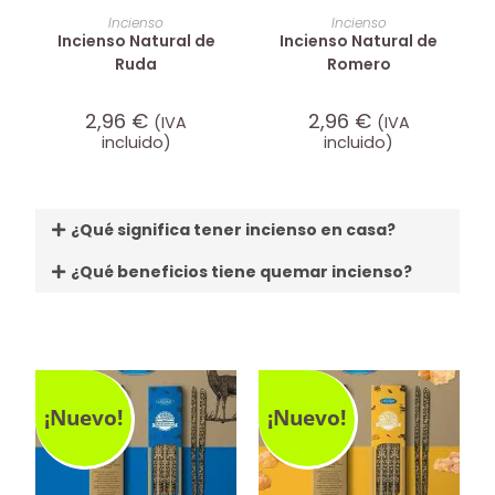
AÑADIR AL CARRITO
AÑADIR AL CARRITO
Incienso
Incienso
Incienso Natural de
Incienso Natural de
Ruda
Romero
2,96
€
2,96
€
(IVA
(IVA
incluido)
incluido)
¿Qué significa tener incienso en casa?
¿Qué beneficios tiene quemar incienso?
¡Nuevo!
¡Nuevo!