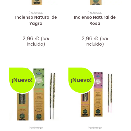
AÑADIR AL CARRITO
AÑADIR AL CARRITO
Incienso
Incienso
Incienso Natural de
Incienso Natural de
Yagra
Rosa
2,96
€
2,96
€
(IVA
(IVA
incluido)
incluido)
¡Nuevo!
¡Nuevo!
AÑADIR AL CARRITO
AÑADIR AL CARRITO
Incienso
Incienso