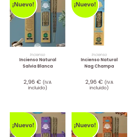
¡Nuevo!
¡Nuevo!
AÑADIR AL CARRITO
AÑADIR AL CARRITO
Incienso
Incienso
Incienso Natural
Incienso Natural
Salvia Blanca
Nag Champa
2,96
€
2,96
€
(IVA
(IVA
incluido)
incluido)
¡Nuevo!
¡Nuevo!