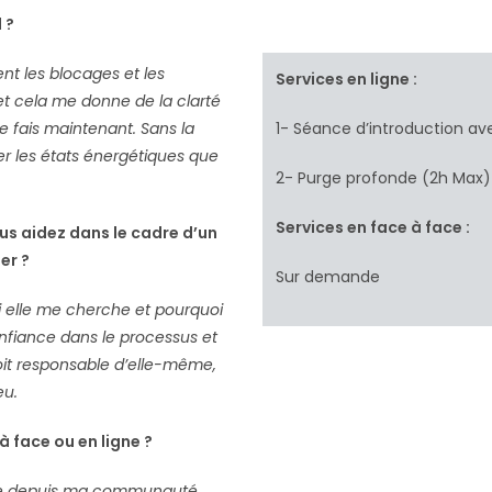
 ?
nt les blocages et les
Services en ligne :
, et cela me donne de la clarté
je fais maintenant. Sans la
1- Séance d’introduction 
er les états énergétiques que
2- Purge profonde (2h Max
Services en face à face :
s aidez dans le cadre d’un
er ?
Sur demande
i elle me cherche et pourquoi
onfiance dans le processus et
it responsable d’elle-même,
eu.
 face ou en ligne ?
ire depuis ma communauté