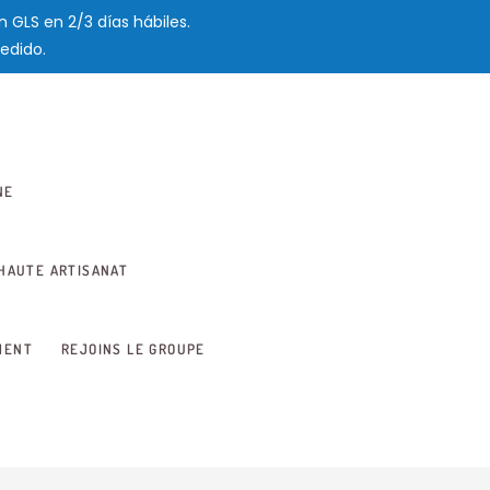
 GLS en 2/3 días hábiles.
edido.
NE
HAUTE ARTISANAT
MENT
REJOINS LE GROUPE