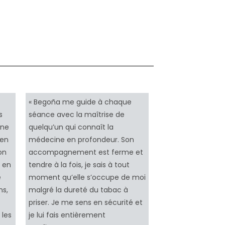
« Begoña me guide à chaque
s
séance avec la maîtrise de
gne
quelqu’un qui connaît la
ien
médecine en profondeur. Son
on
accompagnement est ferme et
e en
tendre à la fois, je sais à tout
e
moment qu’elle s’occupe de moi
ns,
malgré la dureté du tabac à
priser. Je me sens en sécurité et
 les
je lui fais entièrement