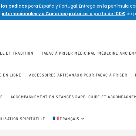
 los pedidos
para España y Portugal. Entrega en la península con
s
internacionales y a Canarias gratuitos a partir de 100€
de p
LE ET TRADITION
TABAC À PRISER MÉDICINAL: MÉDECINE ANCIEN
E EN LIGNE
ACCESSOIRES ARTISANAUX POUR TABAC À PRISER
TÉ
ACCOMPAGNEMENT EN SÉANCES RAPÉ: GUIDE ET ACCOMPAGNE
ILISATION SPIRITUELLE
FRANÇAIS