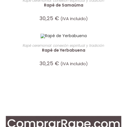
Rapé ceremonial: conexión espiritual y tradición
Rapé de Samaúma
30,25
€
(IVA incluido)
AÑADIR AL CARRITO
Rapé ceremonial: conexión espiritual y tradición
Rapé de Yerbabuena
30,25
€
(IVA incluido)