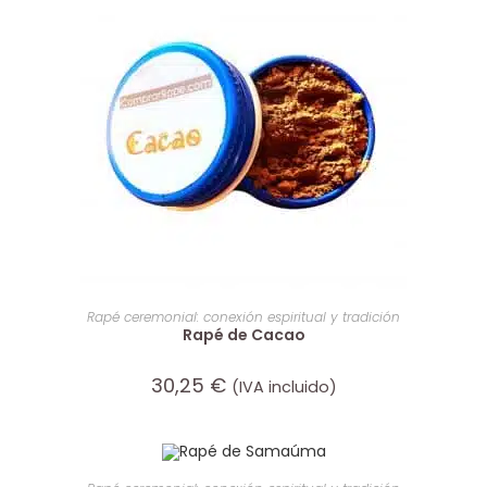
AÑADIR AL CARRITO
Rapé ceremonial: conexión espiritual y tradición
Rapé de Cacao
30,25
€
(IVA incluido)
AÑADIR AL CARRITO