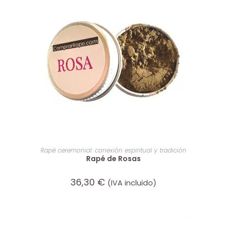
AÑADIR AL CARRITO
Rapé ceremonial: conexión espiritual y tradición
Rapé de Rosas
36,30
€
(IVA incluido)