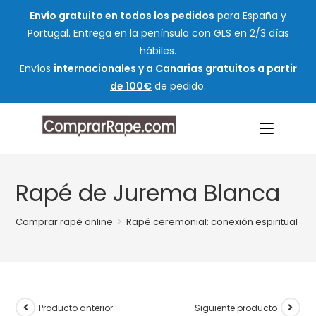
Envío gratuito en todos los pedidos
para España y
Portugal. Entrega en la península con GLS en 2/3 días
hábiles.
Envíos
internacionales y a Canarias gratuitos a partir
de 100€
de pedido.
Rapé de Jurema Blanca
Comprar rapé online
>
Rapé ceremonial: conexión espiritual y tr
Producto anterior
Siguiente producto